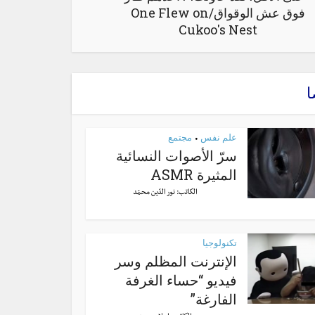
فوق عش الوقواق/One Flew on
Cukoo's Nest
ا
علم نفس
مجتمع
•
سرّ الأصوات النسائية
المثيرة ASMR
الكاتب:
نور الدّين محمّد
تكنولوجيا
الإنترنت المظلم وسر
فيديو “حساء الغرفة
الفارغة”