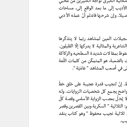
شكالية الكبرى تواجه الكثيرين من محبي
الأديب إلى ما بعد الواقع إلى، مساحات
ا. وإن شرحها فاعلم أنّ عمله الأدبي
يلات العين لمشاهد ربّما لا يتذكّرها
اعرية والمثالية لا يدركها إلّا القليلون.
وظ بمقالات شديدة السطحيه والرّكاكة
 بالصّعبة، هو المتمكّن من كلمات اللّغة
تّى في أصعب المشاهد ” عامّيّة “.
وظ. إنّ لنجيب قدرة عجيبة على خلق خطّ
واضح يجمع كل شخصيات الرّوايات. وله
يُخلّ بعصب الرّواية الأساسي وقصة كلّ
 الثلاثية ” السكرية وبين القصرين وقصر
ي ثلاثية نجيب محفوظ ” وهو كتاب ينقد
يب.