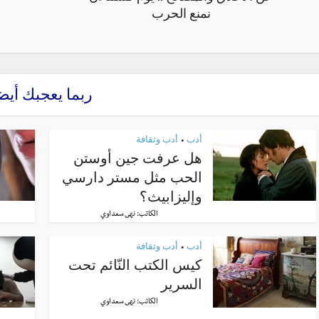
نمنع الحرب
ربما يعجبك أيض
أدب
أدب وثقافة
•
هل عرفت جين أوستن
الحب مثل مستر دارسي
وإليزابيث؟
الكاتب:
نهى سعداوي
أدب
أدب وثقافة
•
كيس الكتب النّائم تحت
السرير
الكاتب:
نهى سعداوي