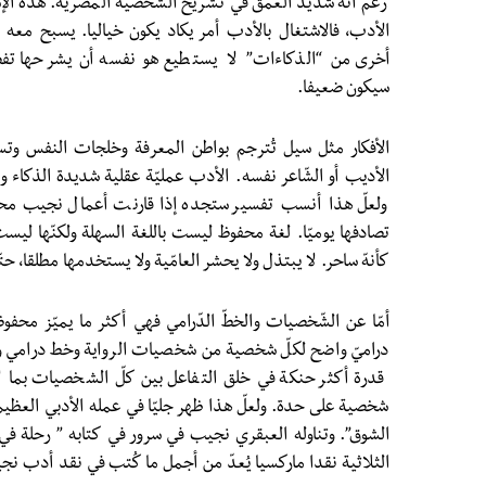
رغم أنّه شديد العمق في تشريح الشّخصية المصرية. هذة الإ
الأدب، فالاشتغال بالأدب أمر يكاد يكون خياليا. يسبح معه 
أخرى من “الذكاءات” لا يستطيع هو نفسه أن يشرحها تفصيل
سيكون ضعيفا.
الأفكار مثل سيل تُترجم بواطن المعرفة وخلجات النفس وتسج
الأديب أو الشّاعر نفسه. الأدب عمليّة عقلية شديدة الذكاء والش
ولعلّ هذا أنسب تفسير ستجده إذا قارنت أعمال نجيب محف
تصادفها يوميّا. لغة محفوظ ليست باللغة السهلة ولكنّها ليست
كأنهّ ساحر. لا يبتذل ولا يحشر العامّية ولا يستخدمها مطلقا، ح
أمّا عن الشّخصيات والخطّ الدّرامي فهي أكثر ما يميّز محف
دراميّ واضح لكلّ شخصية من شخصيات الرواية وخط درامي 
قدرة أكثر حنكة في خلق التفاعل بين كلّ الشخصيات بما لا 
شخصية على حدة. ولعلّ هذا ظهر جليّا في عمله الأدبي العظيم:
الشوق”. وتناوله العبقري نجيب في سرور في كتابه ” رحلة ف
الثلاثية نقدا ماركسيا يُعدّ من أجمل ما كُتب في نقد أدب نج