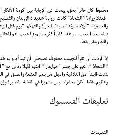
محفوظ كان حائرا بحق، يبحث عن الإجابة بين كومة الأفكار ال
فمثلا رواية “الشّحاذ” كانت رواية شديدة الإيمان والتّسليم
والعدميّة، “أولاد حارتنا” مليئة بالجرأة والتهكم، “يوم قتل الز
بالله بعد التعب .. وهذا كان أكثر ما يميّز نجيب. هو الحائر
وثاّبة وعقل يقظ.
إذا أردت أن تقرأ لنجيب محفوظ، نصيحتي أن تبدأ برواية خفيفة
” الشحاذ “. اعبر على جسر ” ميارمار “، انتبه قليلا وتأنّى مع ” 
شئت فابدأ من الثلاثية وانهل من بحر المتعة وانطلق في ال
وعظيم. فقط، أظنّ محفوظ ليس متميّزا في القصّة القصيرة وإن 
تعليقات الفيسبوك
التعليقات