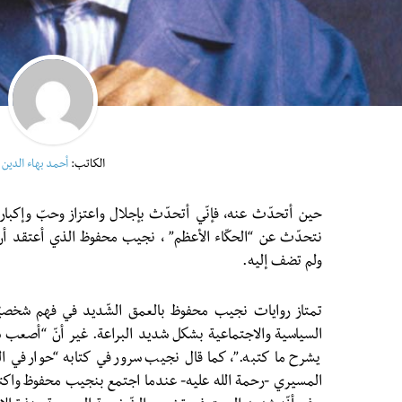
الكاتب:
أحمد بهاء الدين
حين أتحدّث عنه، فإنّي أتحدّث بإجلال واعتزاز وحبّ وإكبار
نتحدّث عن “الحكّاء الأعظم” ، نجيب محفوظ الذي أعتقد أنّ
ولم تضف إليه.
تمتاز روايات نجيب محفوظ بالعمق الشّديد في فهم شخصيّ
السياسية والاجتماعية بشكل شديد البراعة. غير أنّ “أصعب 
يشرح ما كتبه.”، كما قال نجيب سرور في كتابه “حوار في الم
المسيري -رحمة الله عليه- عندما اجتمع بنجيب محفوظ واكتش