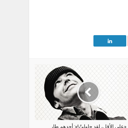
«على الأقل، لقد حاولتُ!»: أحدهم طار