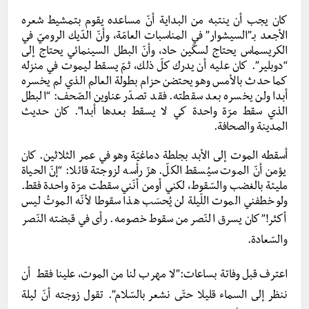
كان يجب أن ينتبه من البداية أنّ مساعده يقوم بتمشيط شعره
الأجعد بـ”السيشوار” في المناسبات العامّة، وأنّ الدّيك الروميّ في
الكريسماس يحتاج لسكّين حاد، وأنّ البطل السينمائي يحتاج إلى
“دوبلير”. كان عليه أن يدرك كلّ ذلك، ثمّ يسقط ليموت في منزله
كما حدث بالأمس وهو يحتضن حزام بطولة العالم الذي لم يخسره
أبدا ولن يخسره بعد سقطته. فقد تصدّر عناوين الصّحف: “البطل
الذي سقط مرّة واحدة كي لا يسقط بعدها أبدا”. كان حديث
المدينة والصحافة.
أسقطه الموت إلى الأبد بجلطة دماغيّة وهو في عمر الثلاثين. كان
يؤمن أنّ الموت سيُسقط الكلّ. هزّ رأسه لزوجتة قائلا: “إنّ الحياة
مليئة بالغضب والسّقوط، لكني أومن أنّني سقطت مرّة واحدة فقط.
ولو خطفني الموت اللّيلة لن يُحسَب هذا سقوطا لأنّه الموتُ ليس
أكثر!”
كان يسرق النّصر من سقوط خصومه. رأى في قبضته النّصر
والسّعادة.
اعترف قبل وفاتة بساعات:”لا مهرب لنا من الموت، علينا فقط أن
ننظر إلى السماء قليلا حتّى نشعر بالسّلام”. تقول زوجته أنّ ليلة