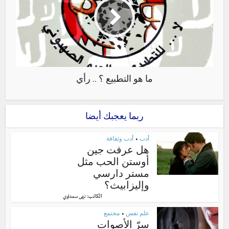
ما هو التطبيع ؟ .. رأي
ربما يعجبك أيضا
أدب
أدب وثقافة
•
هل عرفت جين
أوستن الحب مثل
مستر دارسي
وإليزابيث؟
الكاتب:
نهى سعداوي
علم نفس
مجتمع
•
سرّ الأصوات