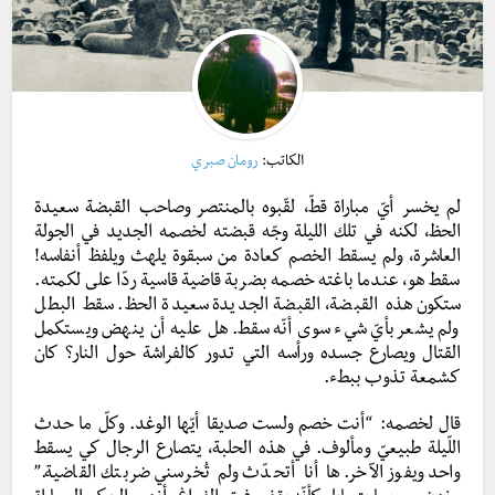
الكاتب:
رومان صبري
لم يخسر أيّ مباراة قطّ، لقّبوه بالمنتصر وصاحب القبضة سعيدة
الحظ، لكنه في تلك الليلة وجّه قبضته لخصمه الجديد في الجولة
العاشرة، ولم يسقط الخصم كعادة من سبقوة يلهث ويلفظ أنفاسه!
سقط هو، عندما باغته خصمه بضربة قاضية قاسية ردّا على لكمته.
ستكون هذه القبضة، القبضة الجديدة سعيدة الحظ. سقط البطل
ولم يشعر بأيّ شيء سوى أنّه سقط. هل عليه أن ينهض ويستكمل
القتال ويصارع جسده ورأسه التي تدور كالفراشة حول النار؟ كان
كشمعة تذوب ببطء.
قال لخصمه: “أنت خصم ولست صديقا أيّها الوغد. وكلّ ما حدث
اللّيلة طبيعيّ ومألوف. في هذه الحلبة، يتصارع الرجال كي يسقط
واحد ويفوز الآخر. ها أنا أتحدّث ولم تُخرسني ضربتك القاضية.”