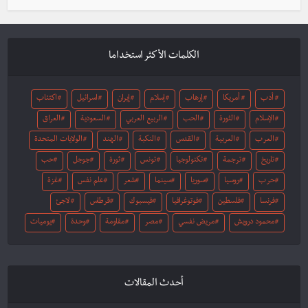
الكلمات الأكثر استخداما
أدب
أمريكا
إرهاب
إسلام
إيران
اسرائيل
اكتئاب
الإسلام
الثورة
الحب
الربيع العربي
السعودية
العراق
العرب
العربية
القدس
النكبة
الهند
الولايات المتحدة
تاريخ
ترجمة
تكنولوجيا
تونس
ثورة
جوجل
حب
حرب
روسيا
سوريا
سينما
شعر
علم نفس
غزة
فرنسا
فلسطين
فوتوغرافيا
فيسبوك
قرطاس
لاجئ
محمود درويش
مريض نفسي
مصر
مقاومة
وحدة
يوميات
أحدث المقالات