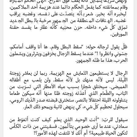
ونهض سريعا يتمايل كأنّه يقف فوق الفراغ. أنهى الحكم المباراة
وقام بمعانقته كما يفعل الحكّام دائما عند هزيمة أحد الملاكمين،
ليخبره أنّه بخير. شعر بأنّه يتصنّت على نفسه، وغضبه يراقب
غضبه. الهتافات المنطلقة من الجمهور مرحّبة بالبطل الجديد
تمزّق كلّ شيء داخله. حزن محبّيه كأنّه عقّار ما يفسد حقنة
المورفين.
ظلّ يقول لرجاله حوله: “سقط البطل وقام. ها أنا واقف أمامكم،
جسّوني وانظروا !” عندما يسقط الرّجال يخرّفون ويثرثرون ويشعلون
الحرب، هذا ما ظنّه الجمهور.
الرجال لا يستطيعون التّعايش مع الهزيمة. ربما لن يعاشر زوجتة
اللّيلة. ليس لأنّه منهك بل لأنّه سقط. ولن يلعب مع أطفاله
الغميضى. سيختلق شجارا بسبب مياه الأمطار التي تسرّبت من
البّاب، والطّعام الذي أعدّته زوجته ظنّا منها أنّه سيكون طعاما
يتناولونه الليلة احتفالا بالنصر. ستخترق قبضته صدر الدّيك الرومي،
سيحاول تحطيم كلّ شيء، كي ينهض ثانية ويمحو ذلك العار.
سيقول للربّ: “أنت الوحيد الذي يعلم كيف كنت أتغوّط من
سعادتي، عندما أرى خصومي يتألّمون. فسقيتني من ذات الكأس
لتكون الحياة طبيعية؟ أم أنّك لا تلتفت لهذه الأمور؟!