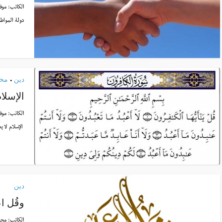
الكاتب:
موف
دولة المواطن
دين
مخت
•
الإسلا
الكاتب:
موف
الإسلام لا يح
دين
وقُل اع
الكاتب:
محم