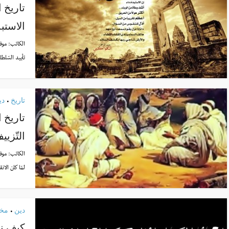
تاريخ ا
الاستبد
الكاتب:
موف
تأبيد السّلط
تاريخ
دي
•
تاريخ 
التّزيي
الكاتب:
موف
لمّا كان الان
دين
مخت
•
كيف نع