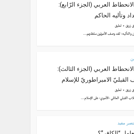
لانحطاط العربي (الجزء الرّابع):
اد وتأليه الحاكم
ق زريق
تعليق
ان والتأليه: لقد وصف الأمويّون سلطتهم...
ن
الانحطاط العربي (الجزء الثالث):
ف القبليّ الامبراطوريّ للإسلام
ق زريق
تعليق
قلاب القبلي العائلي -الأموي- على الإسلام...
صر مفيد
امل “الكافر”؟