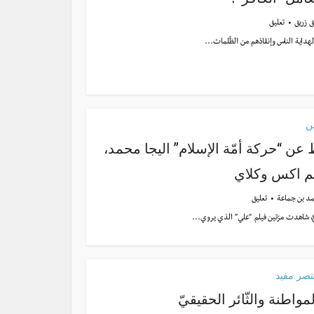
ق زريق
تعليق
لهداية الناس وإنقاذهم من الظّلمات...
ن
ط عن “حركة أمّة الإسلام” اليجا محمد،
م اكس وكلاي
د بن جماعة
تعليق
، شاهدت مرّتين فيلم “علي” الذي يروي...
صر مفيد
مواطنة والثّائر الحقيقيّ