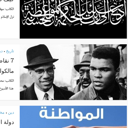
الكاتب:
موف
نزل الإسلام 
تاريخ
دي
•
7 نقا
مالكول
الكاتب:
محم
هذا الأسبوع
دين
مخت
•
دولة ال