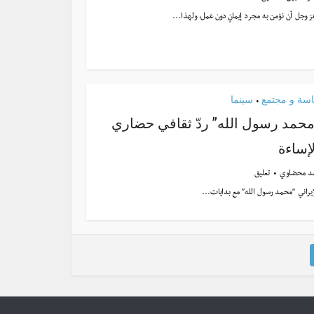
 وجل أن نؤمن به مجرد إيمانٍ دون عمل، ولهذا...
سة و مجتمع
سينما
•
محمد رسول الله” ردّ ثقافي حضاري
إساءة
د محضاوي
تعليق
الإيراني “محمد رسول الله” مع بدايات...