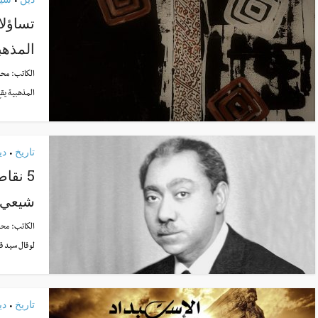
•
تساؤلا
المذهب
الكاتب:
محم
المذهبية يقع
تاريخ
دي
•
5 نقا
شيعي
الكاتب:
محم
لو قال سيد ق
تاريخ
دي
•