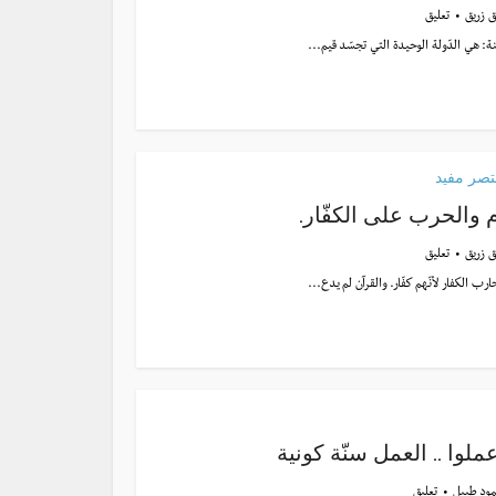
ق زريق
تعليق
ة: هي الدّولة الوحيدة التي تجسّد قيم...
صر مفيد
م والحرب على الكفّار.
ق زريق
تعليق
ارب الكفار لأنّهم كفّار. والقرآن لم يدع...
ملوا .. العمل سنّة كونية
ود طبيل
تعليق