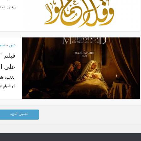
يرفض الله عز
دين
سيا
•
فيلم “
على ال
الكاتب:
حام
أثار الفيلم 
تحميل المزيد