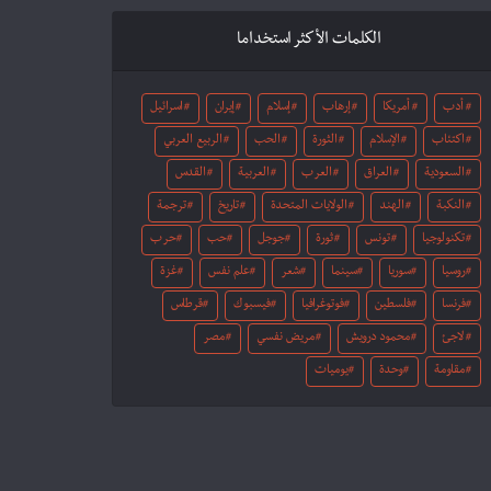
الكلمات الأكثر استخداما
أدب
أمريكا
إرهاب
إسلام
إيران
اسرائيل
اكتئاب
الإسلام
الثورة
الحب
الربيع العربي
السعودية
العراق
العرب
العربية
القدس
النكبة
الهند
الولايات المتحدة
تاريخ
ترجمة
تكنولوجيا
تونس
ثورة
جوجل
حب
حرب
روسيا
سوريا
سينما
شعر
علم نفس
غزة
فرنسا
فلسطين
فوتوغرافيا
فيسبوك
قرطاس
لاجئ
محمود درويش
مريض نفسي
مصر
مقاومة
وحدة
يوميات