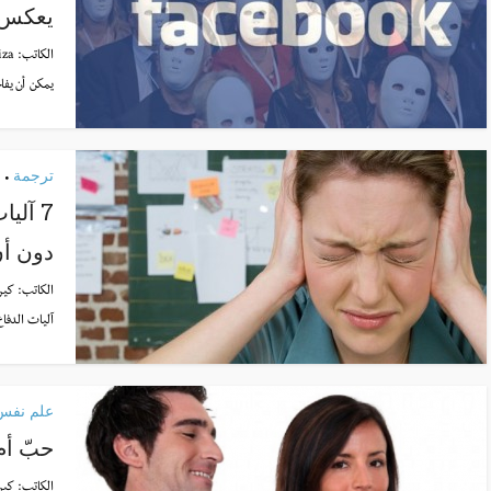
يعكس 
الكاتب:
iza
يمكن أن يفاج
ترجمة
•
7 آلي
دون أ
الكاتب:
كير
آليات الدفا
علم نفس
حبّ أم
الكاتب:
كير