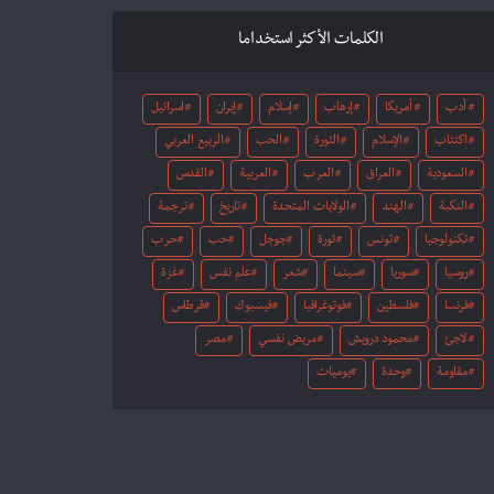
الكلمات الأكثر استخداما
أدب
أمريكا
إرهاب
إسلام
إيران
اسرائيل
اكتئاب
الإسلام
الثورة
الحب
الربيع العربي
السعودية
العراق
العرب
العربية
القدس
النكبة
الهند
الولايات المتحدة
تاريخ
ترجمة
تكنولوجيا
تونس
ثورة
جوجل
حب
حرب
روسيا
سوريا
سينما
شعر
علم نفس
غزة
فرنسا
فلسطين
فوتوغرافيا
فيسبوك
قرطاس
لاجئ
محمود درويش
مريض نفسي
مصر
مقاومة
وحدة
يوميات