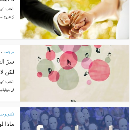
الكاتب:
كير
أن تتزوج أم
ترجمة
•
سرّ ال
لكن لا 
الكاتب:
كير
في جويلية/يوليو 2015، كتبت الكاتبة إيزابيلا تي
تكنولوجيا
ماذا ل