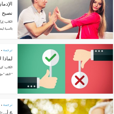
الإدما
نصبح م
الكاتب:
إبرآ
بالنسبة لبعض
ترجمة
•
لماذا ل
الكاتب:
كير
” النقد ” مؤ
ترجمة
•
6 أسئلة يجب طرحها قبل الزواج