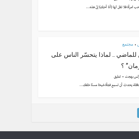
 امرأة فلا تقل لها (أنا أحبّك) إنّ هذه...
مجتمع
•
 للماضي .. لماذا يتحسّر الناس على
زمان” ؟
لس بهجت
تعليق
افلة، يحدث أن تسمع فجأة شيخا مسنّا خلفك...