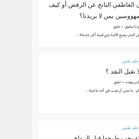
ن العاطفي الناتج عن الرفض أو كيف
هووسين بمن لا يريدنا؟
م ذا سامويل
تعليق
 البشر، يصبح الأحبة ذوي قيمة أكبر عندما لا...
علم نفس
ا نقبل النقد ؟
لس بهجت
تعليق
لم.. ما معنى أن يُعيب عليّ أحد ما شيئا،...
علم نفس