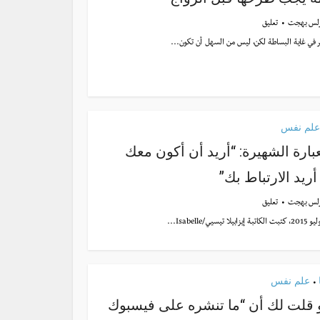
لس بهجت
تعليق
ر في غاية البساطة لكن، ليس من السهل أن تكون...
علم نفس
عبارة الشهيرة: “أريد أن أكون معك
أريد الارتباط بك”
لس بهجت
تعليق
سيي/Isabelle...
علم نفس
•
و قلت لك أن “ما تنشره على فيسبوك