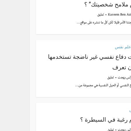
ملامح شخصيتك” ؟
Kareem Ben Az
تعليق
ئنا الأمر قليلا لكن كلّ ما ننشره على مواقع...
علم نفس
ات دفاع نفسي غير ناضجة تستخدمها
ن تعرف
لس بهجت
تعليق
ع النفسي أو الحيل النفسية هي مجموعة من...
 رغبة في السيطرة ؟
لس بهجت
تعليق