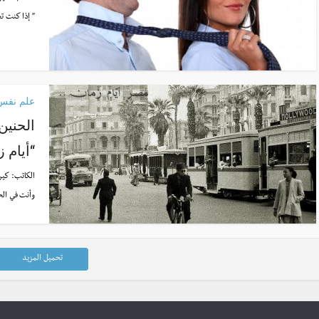
” إذا كنت تحب
علم نفس
الحنين
“أيام 
الكاتب:
كير
وأنت في الح
تحميل المزيد