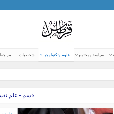
سياسة ومجتمع
علوم وتكنولوجيا
شخصيات
مراجعا
قسم - علم نف
علم نفس