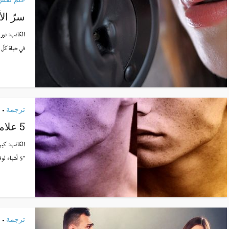
سرّ الأ
الكاتب:
نور 
في حياة كلّ 
ترجمة
•
5 علامات تقول أنّ حبيبك “سيكوباتي”
الكاتب:
كير
“5 أشياء لو قام بها حبيبك، فهو سيكوباتي...
ترجمة
•